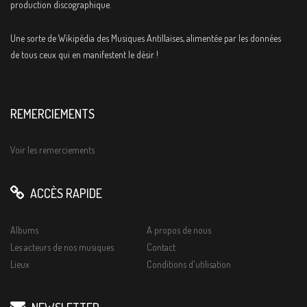
production discographique.
Une sorte de Wikipédia des Musiques Antillaises, alimentée par les données
de tous ceux qui en manifestent le désir !
REMERCIEMENTS
Voir les remerciements
ACCÈS RAPIDE
Albums
A propos de nous
Les acteurs de nos musiques
Contact
Lieux
Conditions d'utilisation