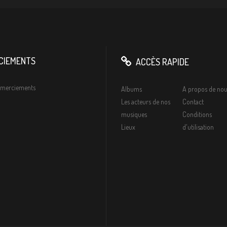
CIEMENTS
ACCÈS RAPIDE
remerciements
Albums
A propos de nou
Les acteurs de nos
Contact
musiques
Conditions
Lieux
d'utilisation