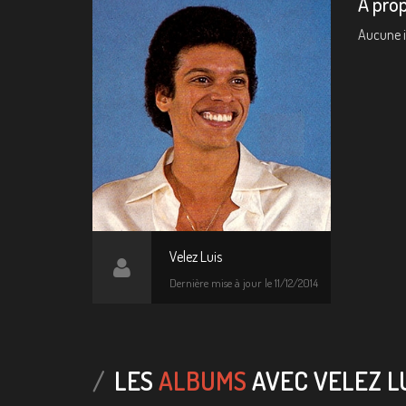
A prop
Aucune 
Velez Luis
Dernière mise à jour le 11/12/2014
LES
ALBUMS
AVEC VELEZ L