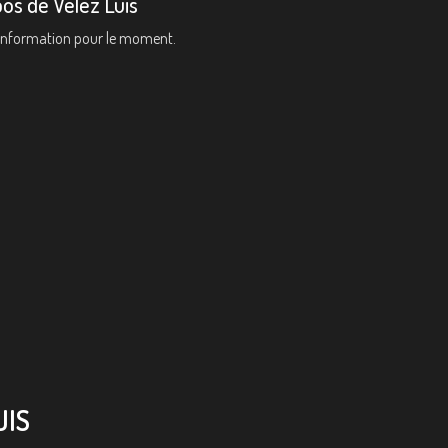
os de Velez Luis
information pour le moment.
UIS