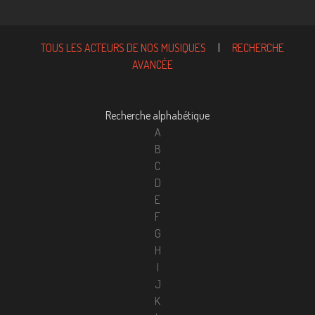
TOUS LES ACTEURS DE NOS MUSIQUES
|
RECHERCHE
AVANCÉE
Recherche alphabétique
A
B
C
D
E
F
G
H
I
J
K