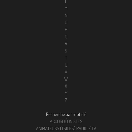
L
M
N
O
P
Q
R
S
T
U
V
W
X
Y
Z
Recherche par mot clé
ACCORDÉONISTES
ANIMATEURS (TRICES) RADIO / TV