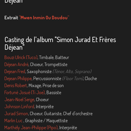
Extrait
"Mwen Inmin Ou Doudou"
Casting de l'album "Simon Jurad Et Frères
Déjean"
Bouzi Ulrick (Tuco)
, Timbale, Batteur
Déjean André
, Choeur, Trompettiste
Dejean Fred
, Saxophoniste
(Ténor, Alto, Soprano)
Dejean Philippe
, Percussionniste
(Floor Tom)
, Cloche
Denis Robert
, Mixage, Prise de son
Fortuné Josué (Ti Joe)
, Bassiste
Jean-Noel Serge
, Choeur
Johnson Linford
, Interprète
Jurad Simon
, Choeur, Guitariste, Chef d'orchestre
Marlin Luc
, Graphiste / Maquettiste
Marthély Jean-Philippe (Pipo)
, Interprète