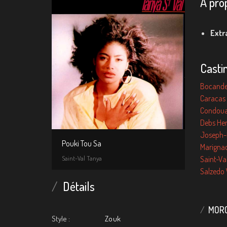
A pro
Extr
Casti
Bocande
Caracas 
Condoua
Debs Hen
Joseph-L
Pouki Tou Sa
Marigna
Saint-Val Tanya
Saint-Va
Salzedo 
Détails
MORC
Style :
Zouk