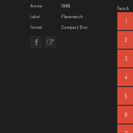
Année :
1988
Face A
Label :
Flarenasch
1
Format :
Compact Disc
2
3
4
5
6