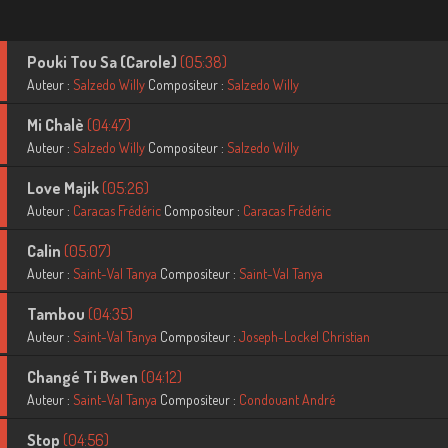
Pouki Tou Sa (Carole)
(05:38)
Auteur :
Salzedo Willy
Compositeur :
Salzedo Willy
Mi Chalè
(04:47)
Auteur :
Salzedo Willy
Compositeur :
Salzedo Willy
Love Majik
(05:26)
Auteur :
Caracas Frédéric
Compositeur :
Caracas Frédéric
Calin
(05:07)
Auteur :
Saint-Val Tanya
Compositeur :
Saint-Val Tanya
Tambou
(04:35)
Auteur :
Saint-Val Tanya
Compositeur :
Joseph-Lockel Christian
Changé Ti Bwen
(04:12)
Auteur :
Saint-Val Tanya
Compositeur :
Condouant André
Stop
(04:56)