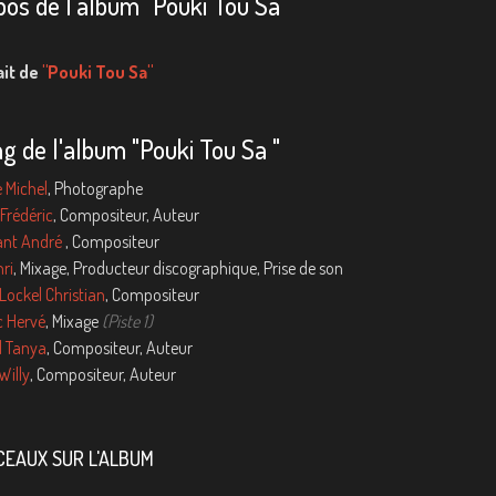
pos de l'album "Pouki Tou Sa "
ait de
"Pouki Tou Sa"
ng de l'album "Pouki Tou Sa "
 Michel
, Photographe
Frédéric
, Compositeur, Auteur
nt André
, Compositeur
ri
, Mixage, Producteur discographique, Prise de son
ockel Christian
, Compositeur
c Hervé
, Mixage
(Piste 1)
l Tanya
, Compositeur, Auteur
Willy
, Compositeur, Auteur
EAUX SUR L'ALBUM