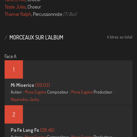
Tésée Jules
, Choeur
Thamar Ralph
, Percussionniste
(Ti Boi)
MORCEAUX SUR L'ALBUM
4 titres au total
Face A
1
Mi Miserico
(09:03)
Auteur :
Mona Eugène
Compositeur :
Mona Eugène
Producteur :
Nayaradou Jacky
2
Pa Fe Lang Fo
(08:48)
Auteur :
Mona Eugène
Compositeur :
Mona Eugène
Producteur :