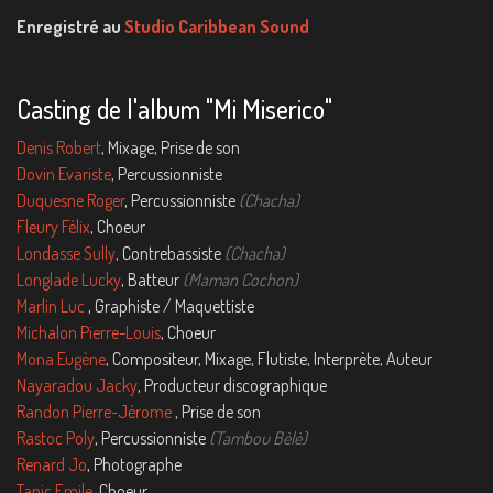
Enregistré au
Studio Caribbean Sound
Casting de l'album "Mi Miserico"
Denis Robert
, Mixage, Prise de son
Dovin Evariste
, Percussionniste
Duquesne Roger
, Percussionniste
(Chacha)
Fleury Félix
, Choeur
Londasse Sully
, Contrebassiste
(Chacha)
Longlade Lucky
, Batteur
(Maman Cochon)
Marlin Luc
, Graphiste / Maquettiste
Michalon Pierre-Louis
, Choeur
Mona Eugène
, Compositeur, Mixage, Flutiste, Interprète, Auteur
Nayaradou Jacky
, Producteur discographique
Randon Pierre-Jérome
, Prise de son
Rastoc Poly
, Percussionniste
(Tambou Bèlè)
Renard Jo
, Photographe
Tanic Emile
, Choeur