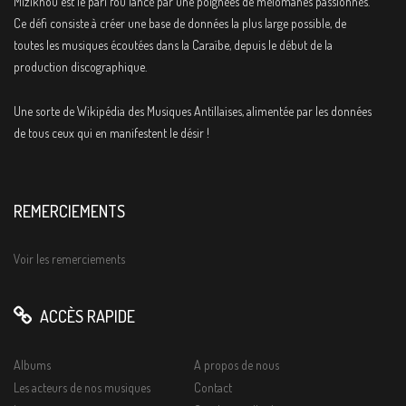
Miziknou est le pari fou lancé par une poignées de mélomanes passionnés.
Ce défi consiste à créer une base de données la plus large possible, de
toutes les musiques écoutées dans la Caraïbe, depuis le début de la
production discographique.
Une sorte de Wikipédia des Musiques Antillaises, alimentée par les données
de tous ceux qui en manifestent le désir !
REMERCIEMENTS
Voir les remerciements
ACCÈS RAPIDE
Albums
A propos de nous
Les acteurs de nos musiques
Contact