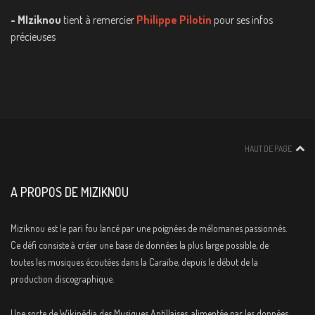
- MIziknou
tient à remercier
Philippe Pilotin
pour ses infos
précieuses
HAUT DE PAGE
A PROPOS DE MIZIKNOU
Miziknou est le pari fou lancé par une poignées de mélomanes passionnés.
Ce défi consiste à créer une base de données la plus large possible, de
toutes les musiques écoutées dans la Caraïbe, depuis le début de la
production discographique.
Une sorte de Wikipédia des Musiques Antillaises, alimentée par les données