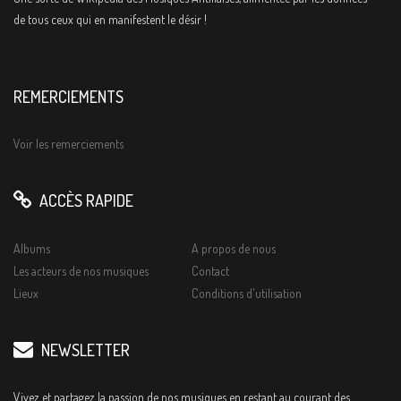
de tous ceux qui en manifestent le désir !
REMERCIEMENTS
Voir les remerciements
ACCÈS RAPIDE
Albums
A propos de nous
Les acteurs de nos musiques
Contact
Lieux
Conditions d'utilisation
NEWSLETTER
Vivez et partagez la passion de nos musiques en restant au courant des