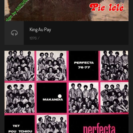
King Au Pay
1976 /