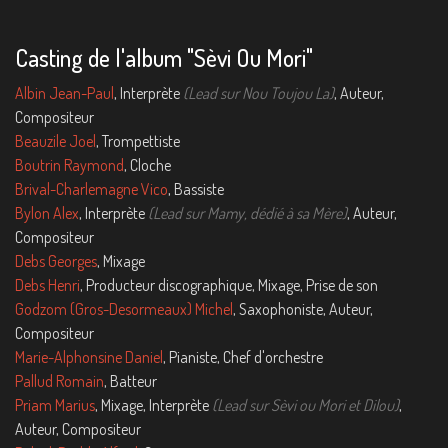
Casting de l'album "Sèvi Ou Mori"
Albin Jean-Paul
, Interprète
(Lead sur Nou Toujou La)
, Auteur,
Compositeur
Beauzile Joel
, Trompettiste
Boutrin Raymond
, Cloche
Brival-Charlemagne Vico
, Bassiste
Bylon Alex
, Interprète
(Lead sur Mamy, dédié à sa Mère)
, Auteur,
Compositeur
Debs Georges
, Mixage
Debs Henri
, Producteur discographique, Mixage, Prise de son
Godzom (Gros-Desormeaux) Michel
, Saxophoniste, Auteur,
Compositeur
Marie-Alphonsine Daniel
, Pianiste, Chef d'orchestre
Pallud Romain
, Batteur
Priam Marius
, Mixage, Interprète
(Lead sur Sèvi ou Mori et Dilou)
,
Auteur, Compositeur