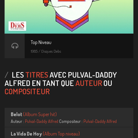
Top Niveau
1985 / Disques Debs
LES
TITRES
AVEC PULVAL-DADDY
ALFRED EN TANT QUE
AUTEUR
OU
COMPOSITEUR
Belot
(
Album Super hit)
Auteur :
Pulval-Daddy Alfred
Compositeur :
Pulval-Daddy Alfred
La Vida De Hoy
(
Album Top niveau)