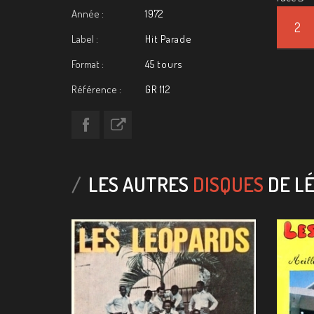
Année :
1972
2
Label :
Hit Parade
Format :
45 tours
Référence :
GR 112
LES AUTRES
DISQUES
DE LÉ