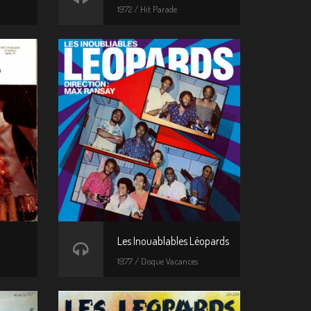
1972 / Hit Parade
Les Inouablables Léopards
1977 / Disque Vacances