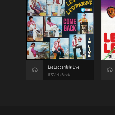
Les Léopards In Live
1977 / Hit Parade