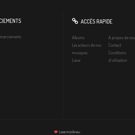
CIEMENTS
ACCÈS RAPIDE
remerciements
Albums
A propos de nou
Les acteurs de nos
Contact
musiques
Conditions
Lieux
d'utilisation
Love miziknou.