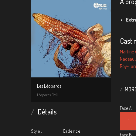
A pro
Extr
Casti
Martine 
Nadeau 
Roy-Lare
Les Léopards
MORC
Léopards (les)
Face A
Détails
1
Style :
Cadence
Face B