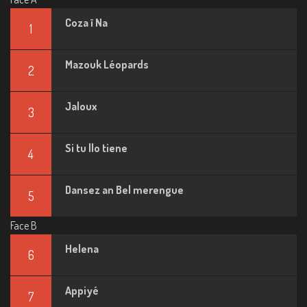
Coza ï Na
1
Mazouk Léopards
2
Jaloux
3
Si tu llo tiene
4
Dansez an Bel merengue
5
Face B
Helena
6
Appiyé
7