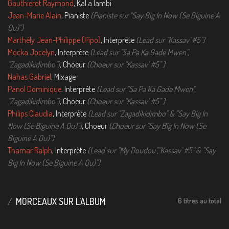
Gauthierot Raymond
, Kal a lambi
Jean-Marie Alain
, Pianiste
(Pianiste sur "Say Big In Now (Se Biguine A
Ou)")
Marthély Jean-Philippe (Pipo)
, Interprète
(Lead sur "Kassav' #5")
Mocka Jocelyn
, Interprète
(Lead sur "Sa Pa Ka Gade Mwen",
"Zagadikidimbo")
, Choeur
(Choeur sur "Kassav' #5" )
Nahas Gabriel
, Mixage
Panol Dominique
, Interprète
(Lead sur "Sa Pa Ka Gade Mwen",
"Zagadikidimbo")
, Choeur
(Choeur sur "Kassav' #5" )
Philips Claudia
, Interprète
(Lead sur "Zagadikidimbo" & "Say Big In
Now (Se Biguine A Ou)")
, Choeur
(Choeur sur "Say Big In Now (Se
Biguine A Ou)")
Thamar Ralph
, Interprète
(Lead sur "My Doudou","Kassav' #5" & "Say
Big In Now (Se Biguine A Ou)")
MORCEAUX SUR L'ALBUM
6 titres au total