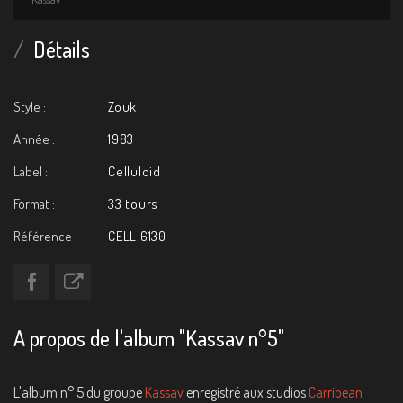
Détails
Style :
Zouk
Année :
1983
Label :
Celluloid
Format :
33 tours
Référence :
CELL 6130
A propos de l'album "Kassav n°5"
L'album n° 5 du groupe
Kassav
enregistré aux studios
Carribean