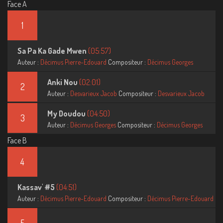
Face A
1
Sa Pa Ka Gade Mwen
(05:57)
Auteur :
Décimus Pierre-Edouard
Compositeur :
Décimus Georges
Anki Nou
(02:01)
2
Auteur :
Desvarieux Jacob
Compositeur :
Desvarieux Jacob
My Doudou
(04:50)
3
Auteur :
Décimus Georges
Compositeur :
Décimus Georges
Face B
4
Kassav' #5
(04:51)
Auteur :
Décimus Pierre-Edouard
Compositeur :
Décimus Pierre-Edouard