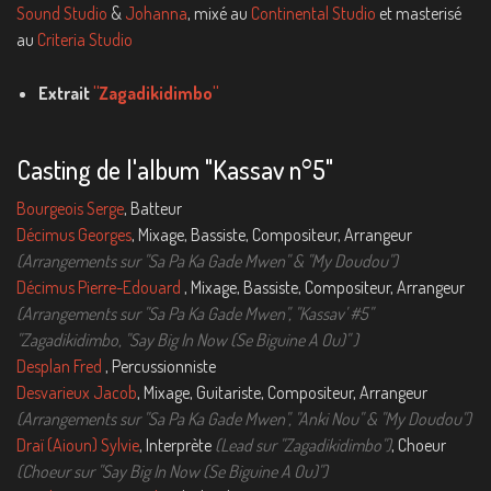
Sound Studio
&
Johanna
, mixé au
Continental Studio
et masterisé
au
Criteria Studio
Extrait
"Zagadikidimbo"
Casting de l'album "Kassav n°5"
Bourgeois Serge
, Batteur
Décimus Georges
, Mixage, Bassiste, Compositeur, Arrangeur
(Arrangements sur "Sa Pa Ka Gade Mwen" & "My Doudou")
Décimus Pierre-Edouard
, Mixage, Bassiste, Compositeur, Arrangeur
(Arrangements sur "Sa Pa Ka Gade Mwen", "Kassav' #5"
"Zagadikidimbo, "Say Big In Now (Se Biguine A Ou)" )
Desplan Fred
, Percussionniste
Desvarieux Jacob
, Mixage, Guitariste, Compositeur, Arrangeur
(Arrangements sur "Sa Pa Ka Gade Mwen", "Anki Nou" & "My Doudou")
Draï (Aioun) Sylvie
, Interprète
(Lead sur "Zagadikidimbo")
, Choeur
(Choeur sur "Say Big In Now (Se Biguine A Ou)")