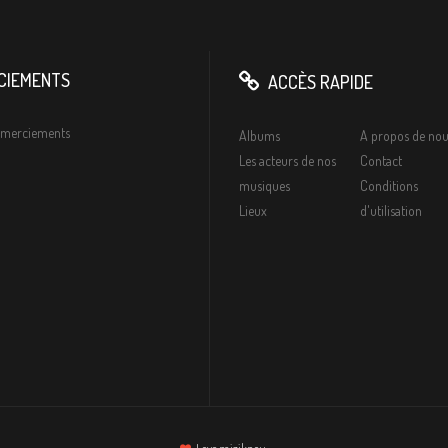
CIEMENTS
ACCÈS RAPIDE
remerciements
Albums
A propos de nou
Les acteurs de nos
Contact
musiques
Conditions
Lieux
d'utilisation