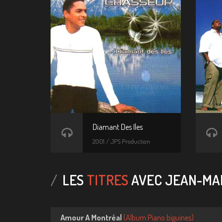
Diamant Des Iles
2001 / JPS Production
LES
TITRES
AVEC JEAN-MAR
Amour A Montréal
(
Album Piano biguines)