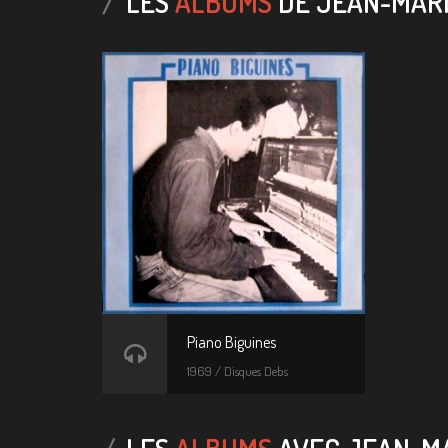
LES
ALBUMS
DE JEAN-MARI
Piano Biguines
1969 / Disques Debs