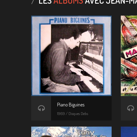
LES
ALBUMS
AVEC JEAN-MA
Piano Biguines
1969 / Disques Debs