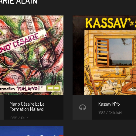
RIE ALAIN
Mano Césaire Et La
Kassav N°5
Formation Malavoi
1983 / Celluloid
1969 / Celini