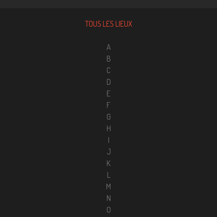
TOUS LES LIEUX
A
B
C
D
E
F
G
H
I
J
K
L
M
N
O