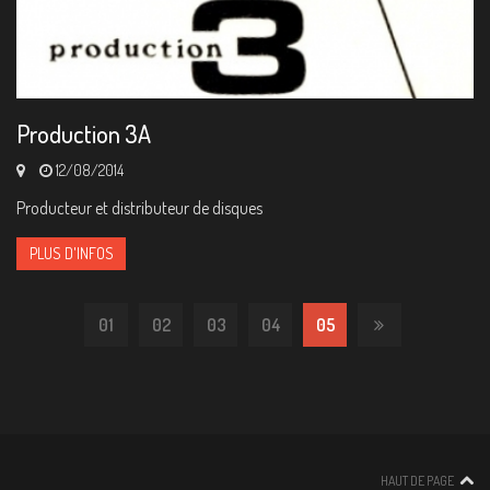
Production 3A
12/08/2014
Producteur et distributeur de disques
PLUS D'INFOS
01
02
03
04
05
HAUT DE PAGE