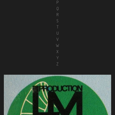
P
Q
R
S
T
U
V
W
X
Y
Z