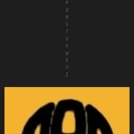
P
Q
R
S
T
U
V
W
X
Y
Z