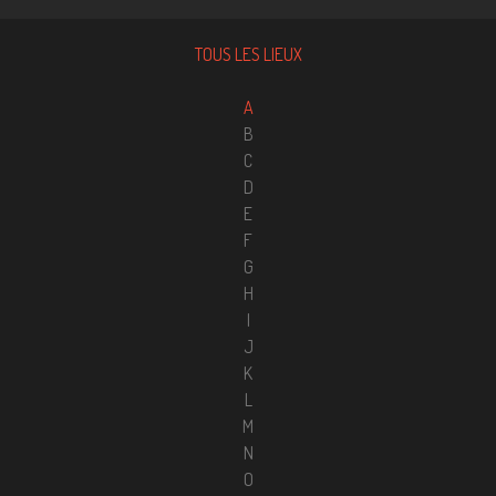
TOUS LES LIEUX
A
B
C
D
E
F
G
H
I
J
K
L
M
N
O