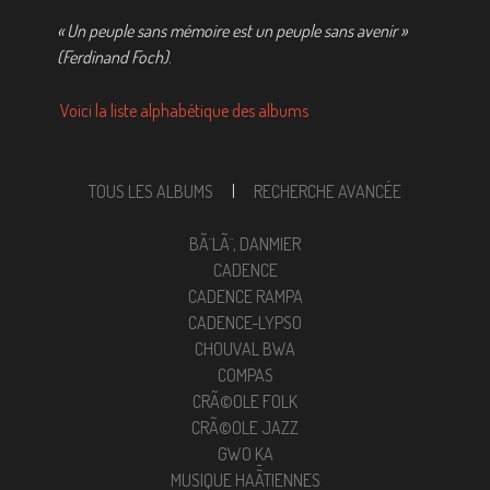
« Un peuple sans mémoire est un peuple sans avenir »
(Ferdinand Foch)
.
Voici la liste alphabétique des albums
TOUS LES ALBUMS
|
RECHERCHE AVANCÉE
BÃ¨LÃ¨, DANMIER
CADENCE
CADENCE RAMPA
CADENCE-LYPSO
CHOUVAL BWA
COMPAS
CRÃ©OLE FOLK
CRÃ©OLE JAZZ
GWO KA
MUSIQUE HAÃ¯TIENNES