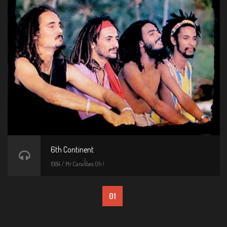
6th Continent
1984 / Mr CaraÃ¯bes Oh !
01