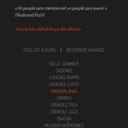
« Un peuple sans mémoire est un peuple sans avenir »
(Ferdinand Foch)
.
Voici la liste alphabétique des albums
TOUS LES ALBUMS
|
RECHERCHE AVANCÉE
BÃ¨LÃ¨, DANMIER
CADENCE
CADENCE RAMPA
CADENCE-LYPSO
CHOUVAL BWA
COMPAS
CRÃ©OLE FOLK
CRÃ©OLE JAZZ
GWO KA
MUSIQUE HAÃ¯TIENNES