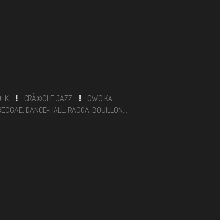
OLK
CRÃ©OLE JAZZ
GWO KA
REGGAE, DANCE-HALL, RAGGA, BOUILLON...