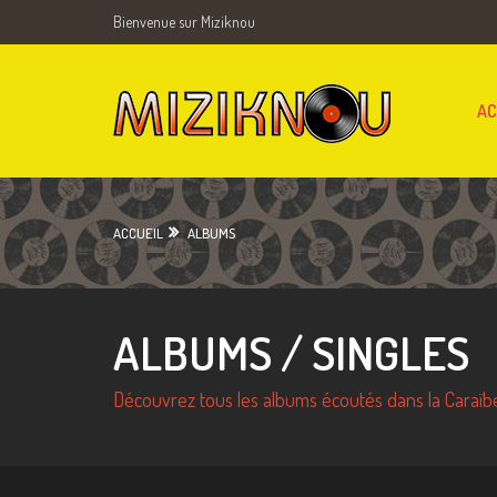
Bienvenue sur Miziknou
AC
ACCUEIL
ALBUMS
ALBUMS / SINGLES
Découvrez tous les albums écoutés dans la Caraïbe