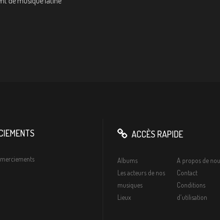
ent de musique latine
CIEMENTS
ACCÈS RAPIDE
remerciements
Albums
A propos de nou
Les acteurs de nos
Contact
musiques
Conditions
Lieux
d'utilisation