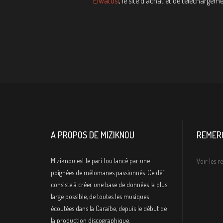
Elwatusi
, le site d'achat et de téléchargem
A PROPOS DE MIZIKNOU
REMER
Miziknou est le pari fou lancé par une
Voir les 
poignées de mélomanes passionnés. Ce défi
consiste à créer une base de données la plus
large possible, de toutes les musiques
écoutées dans la Caraïbe, depuis le début de
la production discographique.