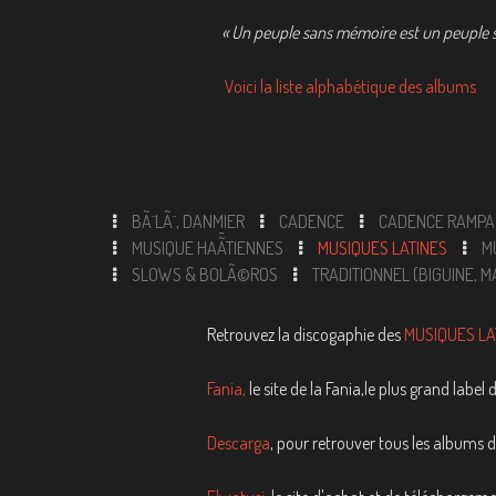
« Un peuple sans mémoire est un peuple s
Voici la liste alphabétique des albums
BÃ¨LÃ¨, DANMIER
CADENCE
CADENCE RAMPA
MUSIQUE HAÃ¯TIENNES
MUSIQUES LATINES
M
SLOWS & BOLÃ©ROS
TRADITIONNEL (BIGUINE, MA
Retrouvez la discogaphie des
MUSIQUES LA
Fania,
le site de la Fania,le plus grand labe
Descarga
, pour retrouver tous les albums 