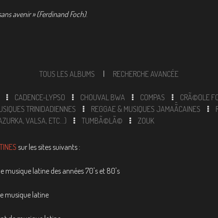
ans avenir » (Ferdinand Foch)
.
TOUS LES ALBUMS
|
RECHERCHE AVANCÉE
CADENCE-LYPSO
CHOUVAL BWA
COMPAS
CRÃ©OLE F
USIQUES TRINIDADIENNES
REGGAE & MUSIQUES JAMAÃ¯CAINES
ZURKA, VALSA, ETC...)
TUMBÃ©LÃ©
ZOUK
TINES
sur les sites suivants :
l de musique latine des années 70's et 80's
de musique latine