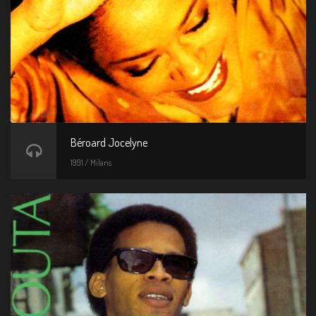
Béroard Jocelyne
1991 / Milans