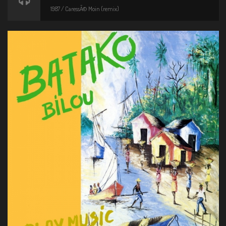
1987 / CaressÃ© Moin (remix)