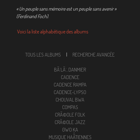
« Un peuple sans mémoire est un peuple sans avenir »
(Ferdinand Foch)
.
Voici la liste alphabétique des albums
TOUS LES ALBUMS
|
RECHERCHE AVANCÉE
BÃ¨LÃ¨, DANMIER
CADENCE
CADENCE RAMPA
CADENCE-LYPSO
CHOUVAL BWA
COMPAS
CRÃ©OLE FOLK
CRÃ©OLE JAZZ
GWO KA
MUSIQUE HAÃ¯TIENNES