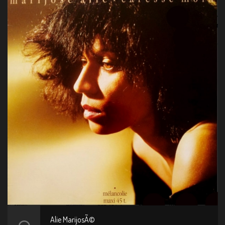
Alie MarijosÃ©