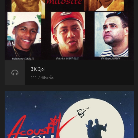
3 K Djol
2001 / MilositÃ©