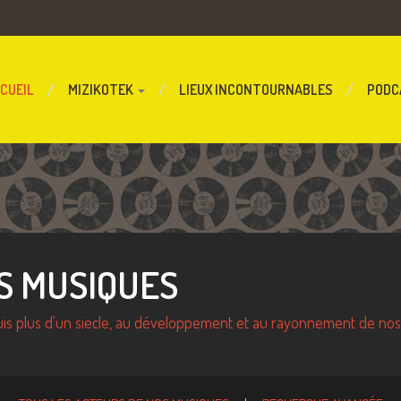
CUEIL
MIZIKOTEK
LIEUX INCONTOURNABLES
PODC
S MUSIQUES
puis plus d'un siecle, au développement et au rayonnement de no