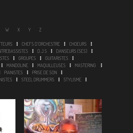
W
X
Y
Z
TTEURS
CHEFS D'ORCHESTRE
CHOEURS
NTREBASSISTES
D.J.S
DANSEURS (SES)
ISTES
GROUPES
GUITARISTES
MANDOLINE
MAQUILLEUSES
MASTERING
PIANISTES
PRISE DE SON
NISTES
STEEL DRUMMERS
STYLISME