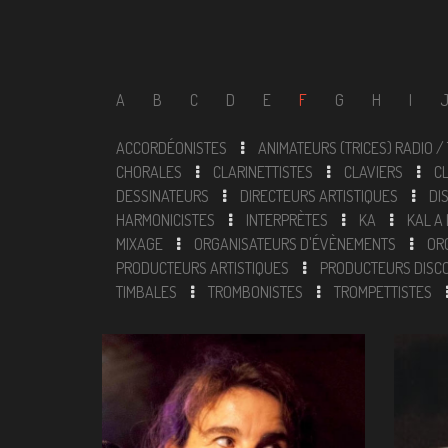
A
B
C
D
E
F
G
H
I
ACCORDÉONISTES
ANIMATEURS (TRICES) RADIO /
CHORALES
CLARINETTISTES
CLAVIERS
C
DESSINATEURS
DIRECTEURS ARTISTIQUES
DI
HARMONICISTES
INTERPRÈTES
KA
KAL A
MIXAGE
ORGANISATEURS D'ÉVÈNEMENTS
OR
PRODUCTEURS ARTISTIQUES
PRODUCTEURS DISC
TIMBALES
TROMBONISTES
TROMPETTISTES