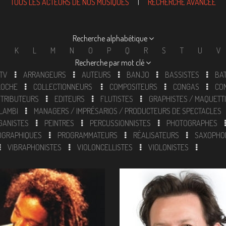
TOUS LES ACTEURS DE NOS MUSIQUES
|
RECHERCHE AVANCÉE
Recherche alphabétique
J
K
L
M
N
O
P
Q
R
S
T
U
V
Recherche par mot clé
 TV
ARRANGEURS
AUTEURS
BANJO
BASSISTES
BA
LOCHE
COLLECTIONNEURS
COMPOSITEURS
CONGAS
CO
STRIBUTEURS
EDITEURS
FLUTISTES
GRAPHISTES / MAQUETT
 LAMBI
MANAGERS / IMPRÉSARIOS / PRODUCTEURS DE SPECTACLES
GANISTES
PEINTRES
PERCUSSIONNISTES
PHOTOGRAPHES
OGRAPHIQUES
PROGRAMMATEURS
RÉALISATEURS
SAXOPHO
VIBRAPHONISTES
VIOLONCELLISTES
VIOLONISTES