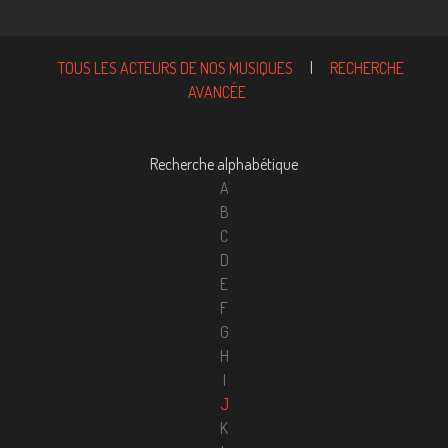
TOUS LES ACTEURS DE NOS MUSIQUES
|
RECHERCHE
AVANCÉE
Recherche alphabétique
A
B
C
D
E
F
G
H
I
J
K