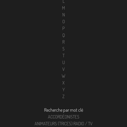
L
M
N
O
P
Q
R
S
T
U
V
W
X
Y
Z
Recherche par mot clé
ACCORDÉONISTES
ANIMATEURS (TRICES) RADIO / TV