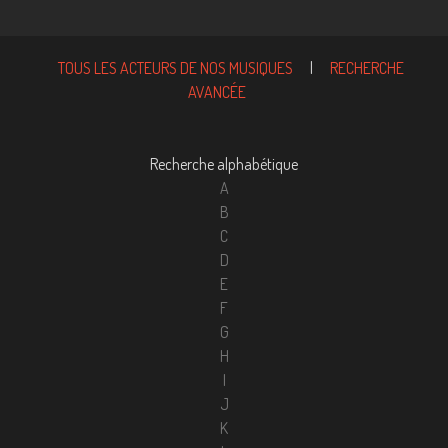
TOUS LES ACTEURS DE NOS MUSIQUES
|
RECHERCHE
AVANCÉE
Recherche alphabétique
A
B
C
D
E
F
G
H
I
J
K