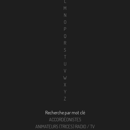
L
M
N
O
P
Q
R
S
T
U
V
W
X
Y
Z
Recherche par mot clé
ACCORDÉONISTES
ANIMATEURS (TRICES) RADIO / TV