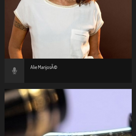
Alie MarijosÃ©