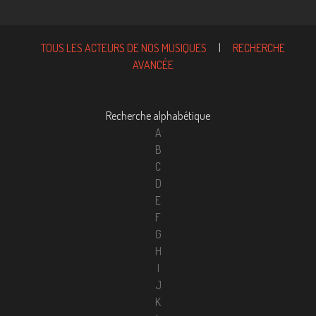
TOUS LES ACTEURS DE NOS MUSIQUES
|
RECHERCHE
AVANCÉE
Recherche alphabétique
A
B
C
D
E
F
G
H
I
J
K