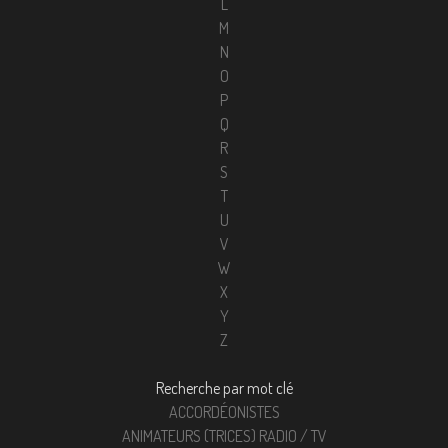
L
M
N
O
P
Q
R
S
T
U
V
W
X
Y
Z
Recherche par mot clé
ACCORDÉONISTES
ANIMATEURS (TRICES) RADIO / TV