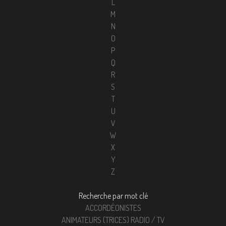
L
M
N
O
P
Q
R
S
T
U
V
W
X
Y
Z
Recherche par mot clé
ACCORDÉONISTES
ANIMATEURS (TRICES) RADIO / TV