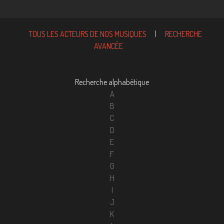
TOUS LES ACTEURS DE NOS MUSIQUES
|
RECHERCHE
AVANCÉE
Recherche alphabétique
A
B
C
D
E
F
G
H
I
J
K