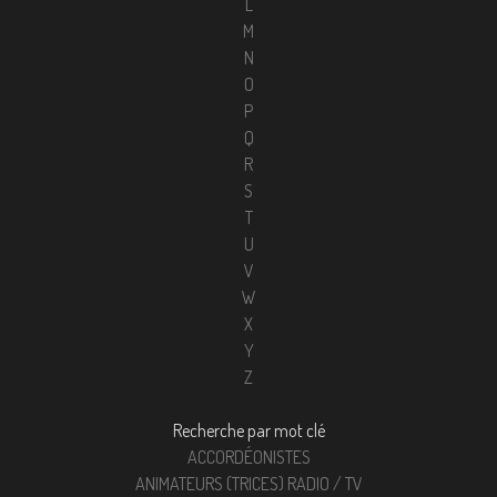
L
M
N
O
P
Q
R
S
T
U
V
W
X
Y
Z
Recherche par mot clé
ACCORDÉONISTES
ANIMATEURS (TRICES) RADIO / TV