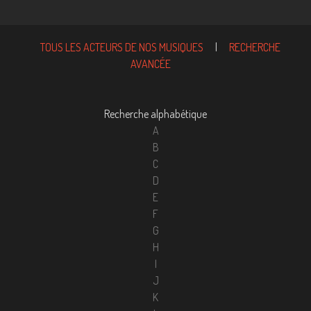
TOUS LES ACTEURS DE NOS MUSIQUES
|
RECHERCHE
AVANCÉE
Recherche alphabétique
A
B
C
D
E
F
G
H
I
J
K