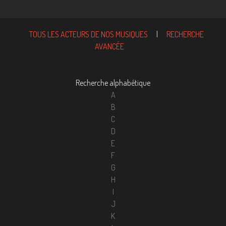
TOUS LES ACTEURS DE NOS MUSIQUES
|
RECHERCHE
AVANCÉE
Recherche alphabétique
A
B
C
D
E
F
G
H
I
J
K