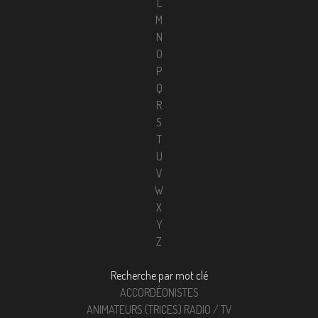
L
M
N
O
P
Q
R
S
T
U
V
W
X
Y
Z
Recherche par mot clé
ACCORDÉONISTES
ANIMATEURS (TRICES) RADIO / TV